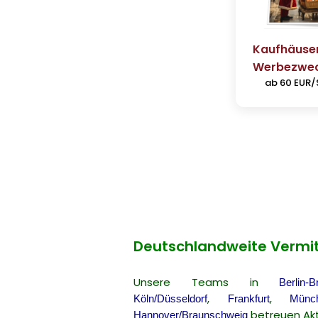
Kaufhäuser
Werbezwe
ab 60 EUR/
Deutschlandweite Vermi
Unsere Teams in
Berlin-
,
,
Köln/Düsseldorf
Frankfurt
Münch
betreuen Akt
Hannover/Braunschweig