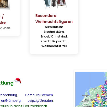
Besondere
 /
Weihnachtsfiguren
cke
Nikolaus im
Stunde
Bischofsküm,
Engel/Christkind,
Knecht Ruprecht,
Weihnachtsfrau
ttlung
,
,
Brandenburg
Hamburg/Bremen
,
,
en/Nürnberg
Leipzig/Dresden
eure in ganz Deutschland!