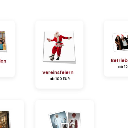
Betrieb
len
ab 12
R
Vereinsfeiern
ab 100 EUR