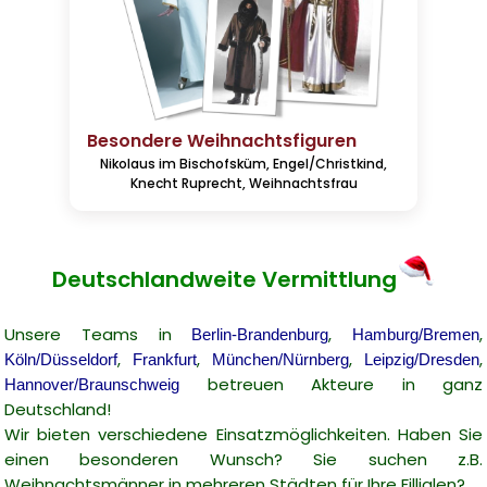
Besondere Weihnachtsfiguren
Nikolaus im Bischofsküm, Engel/Christkind,
Knecht Ruprecht, Weihnachtsfrau
Deutschlandweite Vermittlung
Unsere Teams in
,
,
Berlin-Brandenburg
Hamburg/Bremen
,
,
,
,
Köln/Düsseldorf
Frankfurt
München/Nürnberg
Leipzig/Dresden
betreuen Akteure in ganz
Hannover/Braunschweig
Deutschland!
Wir bieten verschiedene Einsatzmöglichkeiten. Haben Sie
einen besonderen Wunsch? Sie suchen z.B.
Weihnachtsmänner in mehreren Städten für Ihre Fillialen?